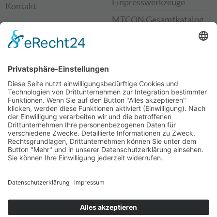
Einpresswerkzeuge
Kontakt
MTCON Gesamtkatalog
MTCON Sample Box
Einsatzbeispiele
KNOW- HOW
EMPFEHLUNGEN
TRANSFER
INGUN Prüfmittelbau
Leistungen
GmbH
MTCON Produkt-,
INSPEKTO
Prozess- &
Schmidt Technology
Qualitätsservices
Pressen
Downloads