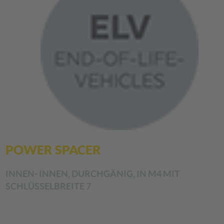
POWER SPACER
INNEN- INNEN, DURCHGÄNIG, IN M4 MIT
SCHLÜSSELBREITE 7